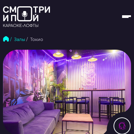
/ Залы
/ Токио