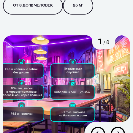
ОТ 8 ДО 12 ЧЕЛОВЕК
25 М²
1
/ 8