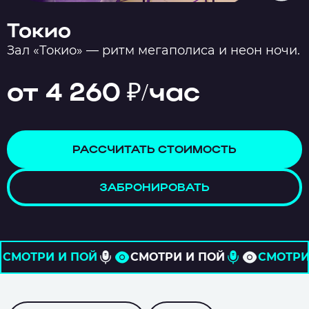
Токио
Зал «Токио» — ритм мегаполиса и неон ночи.
от 4 260 ₽/час
РАССЧИТАТЬ СТОИМОСТЬ
ЗАБРОНИРОВАТЬ
ОЙ
СМОТРИ И ПОЙ
СМОТРИ И ПОЙ
С